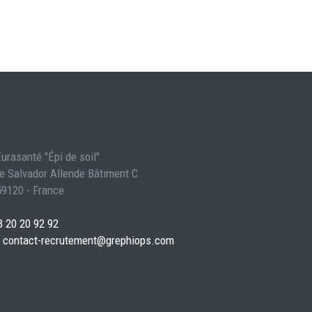
urasanté "Épi de soil"
e Salvador Allende Bâtiment C
9120 - France
3 20 20 92 92
contact-recrutement@grephiops.com