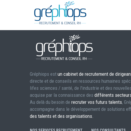
Gréphiops est
un cabinet de recrutement de dirigean
directe et de conseils en ressources humaines spéc
lifes sciences / santé, de l'industrie et des nouvell
acquise par la connaissance des
différents secteur
Au delà du besoin de
recruter vos futurs talents
, Gr
accompagne dans le développement de solutions eff
des talents et des organisations.
NOS SERVICES RECRUTEMENT
NOS CONSULTANTS