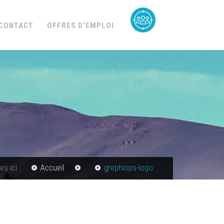
CONTACT
OFFRES D'EMPLOI
s ici :
Accueil
grephiops-logo